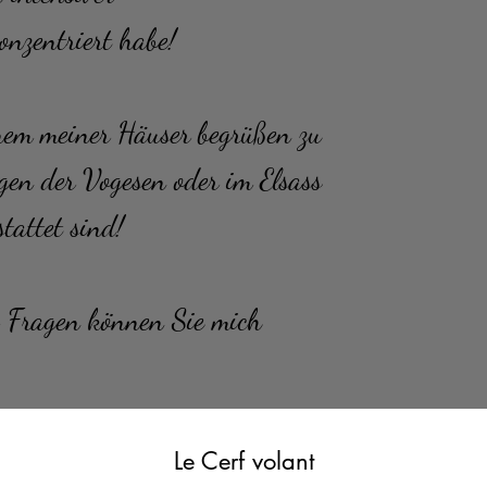
onzentriert habe!
einem meiner Häuser begrüßen zu
gen der Vogesen oder im Elsass
tattet sind!
ei Fragen können Sie mich
Le Cerf volant