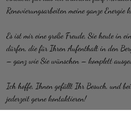
Renovierungsarbeiten meine ganze Energie k
Es ist mir eine große Freude, Sie heute in 
dürfen, die für Ihren Aufenthalt in den Ber
– ganz wie Sie wünschen – komplett ausges
Ich hoffe, Ihnen gefällt Ihr Besuch, und b
jederzeit gerne kontaktieren!