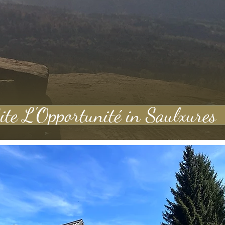
ite L'Opportunité in Saulxures