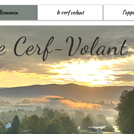
lkommen
le cerf volant
l'opp
e Cerf-Volant