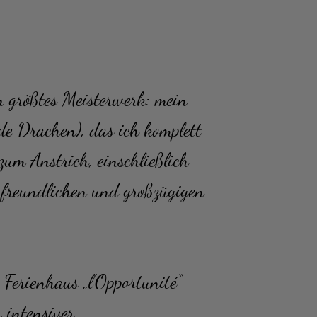
 größtes Meisterwerk: mein
nde Drachen), das ich komplett
zum Anstrich,
einschließlich
 freundlichen und großzügigen
Ferienhaus „l'Opportunité“
 intensiver