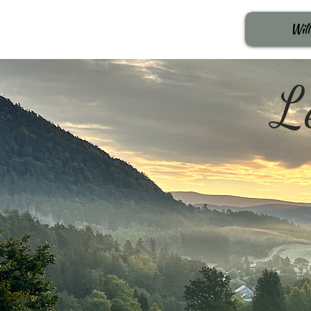
Wil
L