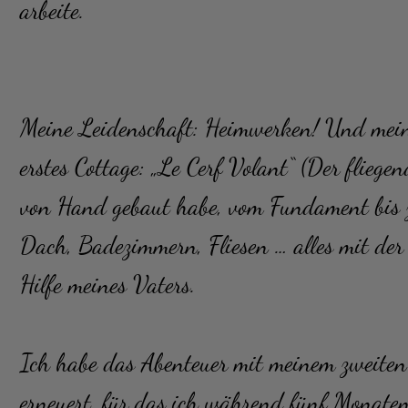
arbeite.
Meine Leidenschaft: Heimwerken! Und mein
erstes Cottage: „Le Cerf Volant“ (Der fliege
von Hand gebaut habe, vom Fundament bis 
Dach, Badezimmern, Fliesen … alles mit der
Hilfe meines Vaters.
Ich habe das Abenteuer mit meinem zweiten 
erneuert, für das ich während fünf Monaten