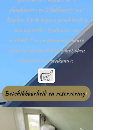
slaapkamers en 2 badkamers met
douches. Op de begane grond heeft u
een ingerichte keuken en een
eethoek. Een ontspanningsruimte
staat tot uw beschikking met open
haard en de woonkamer.
Beschikbaarheid en reservering