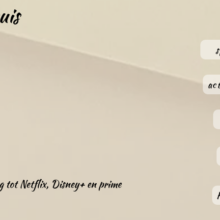
uis
s
act
ang tot Netflix, Disney+ en prime