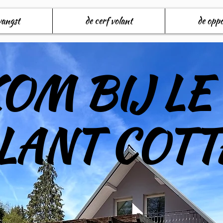
vangst
de cerf volant
de oppo
OM BIJ LE
LANT COTT