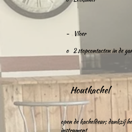
- Vloer
o 2 stopcontacten in de ga
Houtkachel
open de kacheldeur; dankzij he
instrument