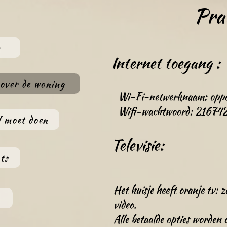
Pra
m
Internet toegang :
 over de woning
Wi-Fi-netwerknaam: oppo
Wifi-wachtwoord: 216
742
l moet doen
Televisie:
ts
Het huisje heeft oranje tv: z
video.
Alle betaalde opties worden