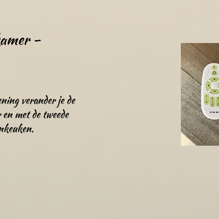
kamer -
ening verander je de
 en met de tweede
onkeuken.