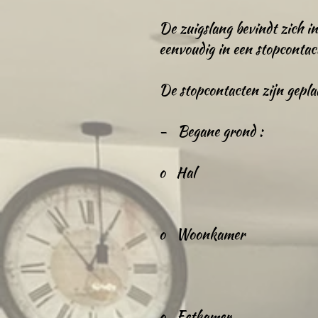
De zuigslang bevindt zich i
eenvoudig in een stopcontac
De stopcontacten zijn gepla
- Begane grond :
o Hal
o Woonkamer
o Eetkamer