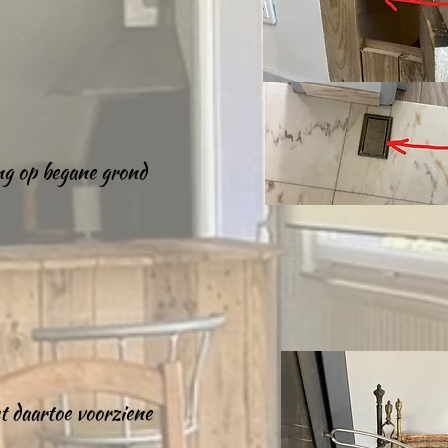
ng op begane grond
t daartoe voorziene